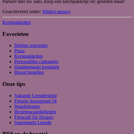
Parkeer hier uw auto, koop een lunchpakketje en: genieten maar!
Gearchiveerd onder:
Winkel nieuws
Kerstpakketten
Favorieten
Strijpse souvenirs
Pizza
Kerstpakketten
Persoonlijke cadeautjes
Handgemaakt keramiek
Brood bestellen
Onze tips
Vakantie Leenderstrijp
Fietsen: knooppunt 54
Wandelroutes
Bezienswaardigheden
Fietscafé De Hospes
Supermarkt Leende
Blijf op de hoogte!