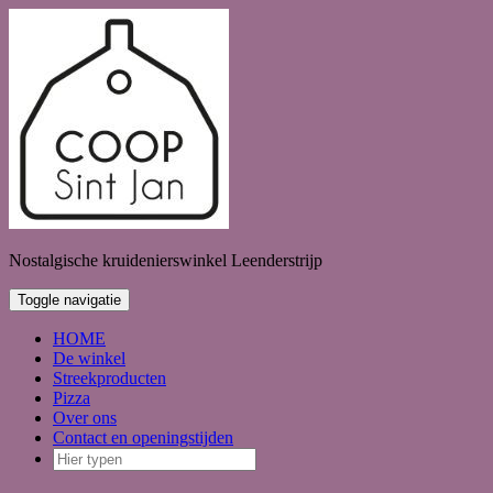
Doorgaan
naar
inhoud
Nostalgische kruidenierswinkel Leenderstrijp
Toggle navigatie
HOME
De winkel
Streekproducten
Pizza
Over ons
Contact en openingstijden